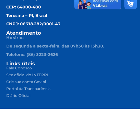
CEP: 64000-480
Teresina – PI, Brasil
CNPJ: 06.718.282/0001-43
Atendimento
Horário:
De segunda a sexta-feira, das 07h30 às 13h30.
Telefone: (86) 3223-2626
Links úteis
Fale Conosco
Site oficial do INTERPI
Crie sua conta Gov.pi
Portal da Transparência
Diário Oficial
secretaria@interpi.pi.gov.br
Google Maps
Instituto de Regularização Fundiária e Patrimônio Imobiliário do
Piauí - INTERPI