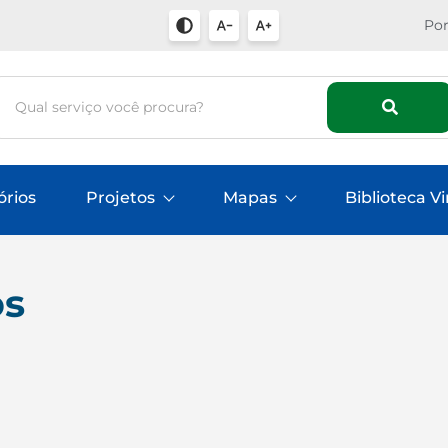
Por
órios
Projetos
Mapas
Biblioteca Vi
os