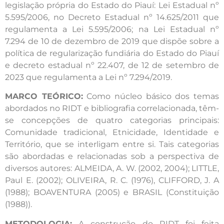
legislação própria do Estado do Piauí: Lei Estadual nº
5.595/2006, no Decreto Estadual nº 14.625/2011 que
regulamenta a Lei 5.595/2006; na Lei Estadual nº
7.294 de 10 de dezembro de 2019 que dispõe sobre a
política de regularização fundiária do Estado do Piauí
e decreto estadual nº 22.407, de 12 de setembro de
2023 que regulamenta a Lei nº 7.294/2019.
MARCO TEÓRICO:
Como núcleo básico dos temas
abordados no RIDT e bibliografia correlacionada, têm-
se concepções de quatro categorias principais:
Comunidade tradicional, Etnicidade, Identidade e
Território, que se interligam entre si. Tais categorias
são abordadas e relacionadas sob a perspectiva de
diversos autores: ALMEIDA, A. W. (2002, 2004); LITTLE,
Paul E. (2002); OLIVEIRA, R. C. (1976), CLIFFORD, J. A
(1988); BOAVENTURA (2005) e BRASIL (Constituição
(1988)).
METODOLOGIA:
A construção do RIDT foi feita