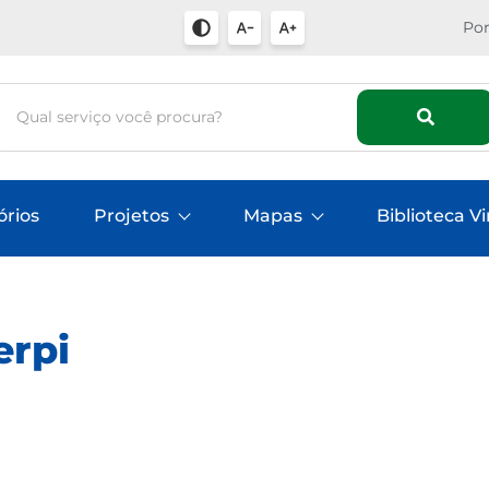
Por
órios
Projetos
Mapas
Biblioteca Vi
erpi