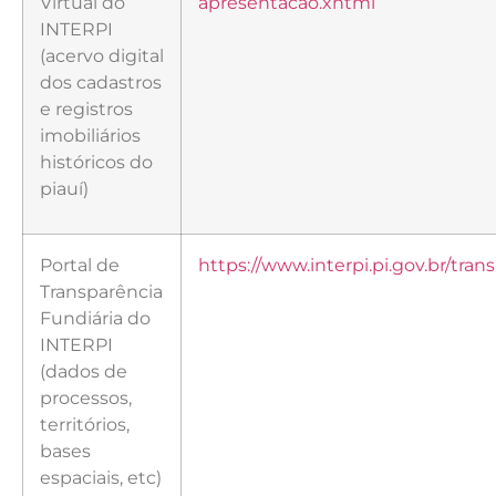
Virtual do
apresentacao.xhtml
INTERPI
(acervo digital
dos cadastros
e registros
imobiliários
históricos do
piauí)
Portal de
https://www.interpi.pi.gov.br/tran
Transparência
Fundiária do
INTERPI
(dados de
processos,
territórios,
bases
espaciais, etc)