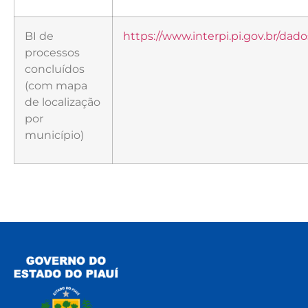
BI de
https://www.interpi.pi.gov.br/dado
processos
concluídos
(com mapa
de localização
por
município)