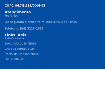
CNPJ: 06.718.282/0001-43
Atendimento
Horário:
De segunda a sexta-feira, das 07h30 às 13h30.
Telefone: (86) 3223-2626
Links úteis
Fale Conosco
Site oficial do INTERPI
Crie sua conta Gov.pi
Portal da Transparência
Diário Oficial
secretaria@interpi.pi.gov.br
Google Maps
Instituto de Regularização Fundiária e Patrimônio Imobiliário do
Piauí - INTERPI
Copyright 2026 INTERPI. Todos os Direitos Reservados.