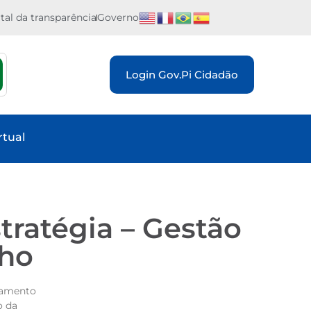
tal da transparência
Governo
Login Gov.Pi Cidadão
rtual
tratégia – Gestão
nho
jamento
o da